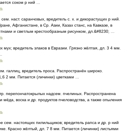
тается соком р ний …
рь
ем. наст. саранчовых, вредитель с. х. и дикорастущих р ний.
не, Афганистане, в Ср. Азии, Казах станс, на Кавказе, в
ятнами и светлым крестообразным рисунком, дл.&#8230; …
рь
 мух; вредитель злаков в Евразии. Грязно жёлтая, дл. 3 4 мм.
 …
рь
м. галлиц, вредитель проса. Распространён широко.
1,6 2 мм. Питается (личинки) цветками …
рь
р. перепончатокрылых надсем. пчелиных. Распространена
 мёда, воска и др. продуктов пчеловодства, а также опыления
рь
 сем. настоящих пилильщиков; вредитель рапса и др. р ний
ике. Красно жёлтый, дл. 7 8 мм. Питается (личинки) листьями