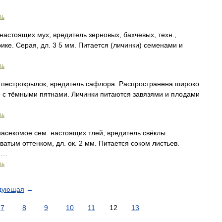
рь
астоящих мух; вредитель зерновых, бахчевых, техн.,
ике. Серая, дл. 3 5 мм. Питается (личинки) семенами и
рь
пестрокрылок, вредитель сафлора. Распространена широко.
е с тёмными пятнами. Личинки питаются завязями и плодами
рь
асекомое сем. настоящих тлей; вредитель свёклы.
атым оттенком, дл. ок. 2 мм. Питается соком листьев.
 …
рь
дующая
→
7
8
9
10
11
12
13