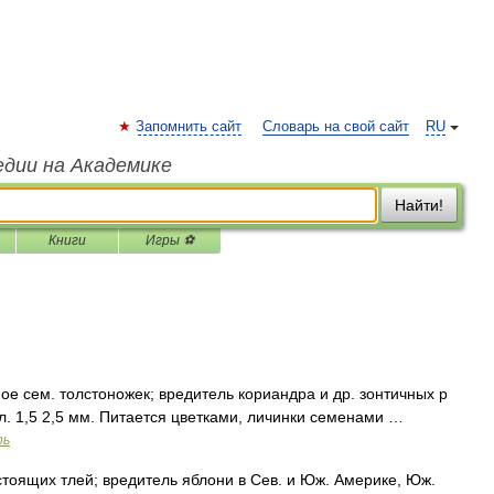
Запомнить сайт
Словарь на свой сайт
RU
едии на Академике
Найти!
Книги
Игры ⚽
е сем. толстоножек; вредитель кориандра и др. зонтичных р
л. 1,5 2,5 мм. Питается цветками, личинки семенами …
рь
тоящих тлей; вредитель яблони в Сев. и Юж. Америке, Юж.