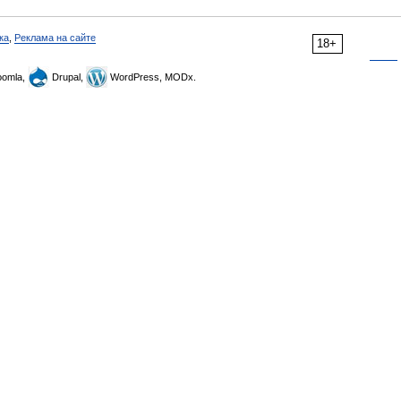
ка
,
Реклама на сайте
18+
omla,
Drupal,
WordPress, MODx.