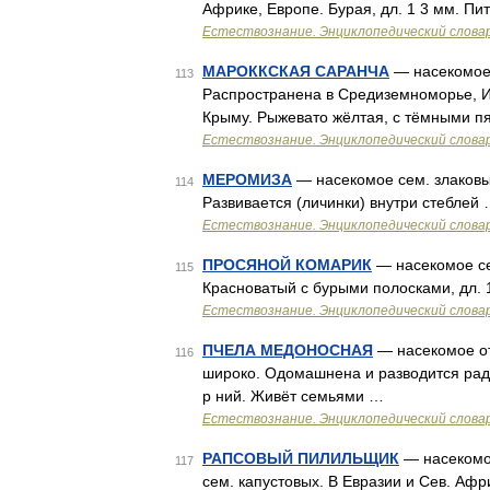
Африке, Европе. Бурая, дл. 1 3 мм. Пи
Естествознание. Энциклопедический слова
МАРОККСКАЯ САРАНЧА
— насекомое с
113
Распространена в Средиземноморье, Ира
Крыму. Рыжевато жёлтая, с тёмными п
Естествознание. Энциклопедический слова
МЕРОМИЗА
— насекомое сем. злаковых
114
Развивается (личинки) внутри стеблей
Естествознание. Энциклопедический слова
ПРОСЯНОЙ КОМАРИК
— насекомое се
115
Красноватый с бурыми полосками, дл. 
Естествознание. Энциклопедический слова
ПЧЕЛА МЕДОНОСНАЯ
— насекомое от
116
широко. Одомашнена и разводится ради
р ний. Живёт семьями …
Естествознание. Энциклопедический слова
РАПСОВЫЙ ПИЛИЛЬЩИК
— насекомое
117
сем. капустовых. В Евразии и Сев. Афр