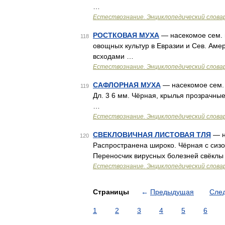
…
Естествознание. Энциклопедический слова
РОСТКОВАЯ МУХА
— насекомое сем. н
118
овощных культур в Евразии и Сев. Амер
всходами …
Естествознание. Энциклопедический слова
САФЛОРНАЯ МУХА
— насекомое сем. 
119
Дл. 3 6 мм. Чёрная, крылья прозрачны
…
Естествознание. Энциклопедический слова
СВЕКЛОВИЧНАЯ ЛИСТОВАЯ ТЛЯ
— н
120
Распространена широко. Чёрная с сизов
Переносчик вирусных болезней свёклы
Естествознание. Энциклопедический слова
Страницы
←
Предыдущая
Сле
1
2
3
4
5
6